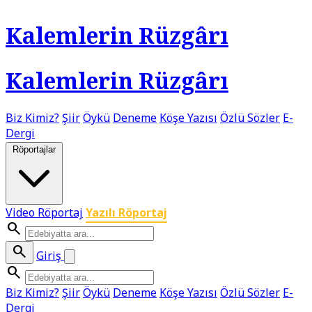
Kalemlerin Rüzgârı
Kalemlerin Rüzgârı
Biz Kimiz?
Şiir
Öykü
Deneme
Köşe Yazısı
Özlü Sözler
E-
Dergi
Röportajlar
Video Röportaj
Yazılı Röportaj
search
search
Giriş
search
Biz Kimiz?
Şiir
Öykü
Deneme
Köşe Yazısı
Özlü Sözler
E-
Dergi