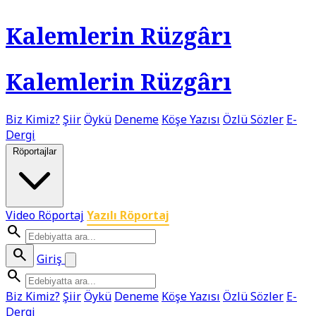
Kalemlerin Rüzgârı
Kalemlerin Rüzgârı
Biz Kimiz?
Şiir
Öykü
Deneme
Köşe Yazısı
Özlü Sözler
E-
Dergi
Röportajlar
Video Röportaj
Yazılı Röportaj
search
search
Giriş
search
Biz Kimiz?
Şiir
Öykü
Deneme
Köşe Yazısı
Özlü Sözler
E-
Dergi