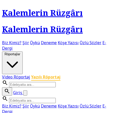
Kalemlerin Rüzgârı
Kalemlerin Rüzgârı
Biz Kimiz?
Şiir
Öykü
Deneme
Köşe Yazısı
Özlü Sözler
E-
Dergi
Röportajlar
Video Röportaj
Yazılı Röportaj
search
search
Giriş
search
Biz Kimiz?
Şiir
Öykü
Deneme
Köşe Yazısı
Özlü Sözler
E-
Dergi