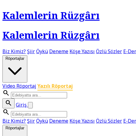
Kalemlerin Rüzgârı
Kalemlerin Rüzgârı
Biz Kimiz?
Şiir
Öykü
Deneme
Köşe Yazısı
Özlü Sözler
E-Der
Röportajlar
Video Röportaj
Yazılı Röportaj
search
search
Giriş
search
Biz Kimiz?
Şiir
Öykü
Deneme
Köşe Yazısı
Özlü Sözler
E-Der
Röportajlar