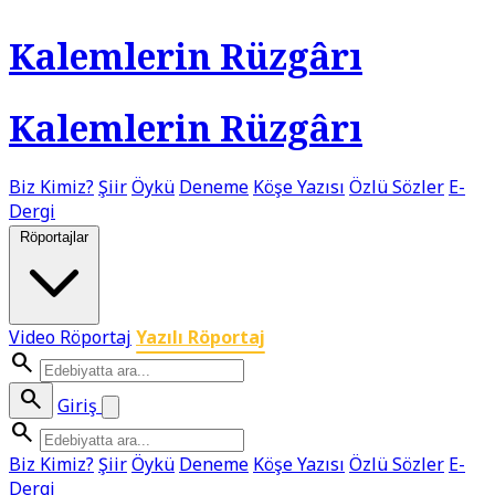
Kalemlerin Rüzgârı
Kalemlerin Rüzgârı
Biz Kimiz?
Şiir
Öykü
Deneme
Köşe Yazısı
Özlü Sözler
E-
Dergi
Röportajlar
Video Röportaj
Yazılı Röportaj
search
search
Giriş
search
Biz Kimiz?
Şiir
Öykü
Deneme
Köşe Yazısı
Özlü Sözler
E-
Dergi