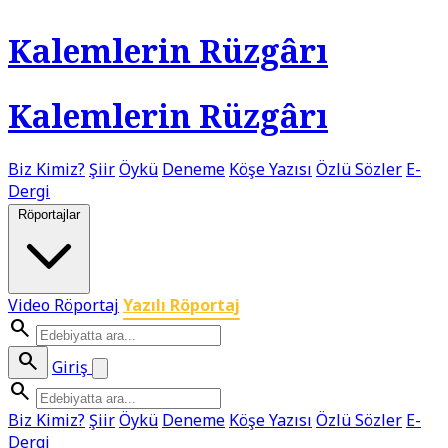
Kalemlerin Rüzgârı
Kalemlerin Rüzgârı
Biz Kimiz?
Şiir
Öykü
Deneme
Köşe Yazısı
Özlü Sözler
E-
Dergi
Röportajlar
Video Röportaj
Yazılı Röportaj
search
search
Giriş
search
Biz Kimiz?
Şiir
Öykü
Deneme
Köşe Yazısı
Özlü Sözler
E-
Dergi