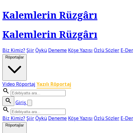
Kalemlerin Rüzgârı
Kalemlerin Rüzgârı
Biz Kimiz?
Şiir
Öykü
Deneme
Köşe Yazısı
Özlü Sözler
E-Der
Röportajlar
Video Röportaj
Yazılı Röportaj
search
search
Giriş
search
Biz Kimiz?
Şiir
Öykü
Deneme
Köşe Yazısı
Özlü Sözler
E-Der
Röportajlar