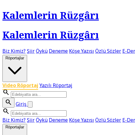
Kalemlerin Rüzgârı
Kalemlerin Rüzgârı
Biz Kimiz?
Şiir
Öykü
Deneme
Köşe Yazısı
Özlü Sözler
E-Der
Röportajlar
Video Röportaj
Yazılı Röportaj
search
search
Giriş
search
Biz Kimiz?
Şiir
Öykü
Deneme
Köşe Yazısı
Özlü Sözler
E-Der
Röportajlar