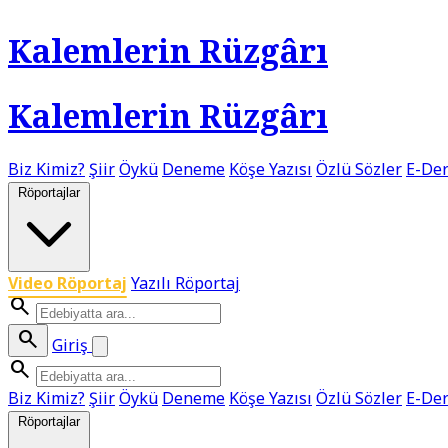
Kalemlerin Rüzgârı
Kalemlerin Rüzgârı
Biz Kimiz?
Şiir
Öykü
Deneme
Köşe Yazısı
Özlü Sözler
E-Der
Röportajlar
Video Röportaj
Yazılı Röportaj
search
search
Giriş
search
Biz Kimiz?
Şiir
Öykü
Deneme
Köşe Yazısı
Özlü Sözler
E-Der
Röportajlar