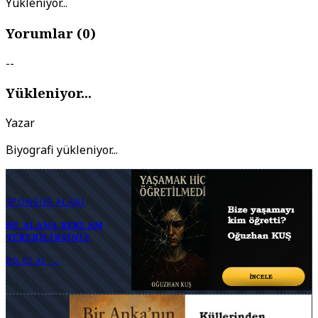
Yükleniyor...
Yorumlar (
0
)
--
Yükleniyor...
Yazar
Biyografi yükleniyor...
SPONSOR ALANI
BU ALANA REKLAM
VEREBILIRSINIZ
BILGI AL →