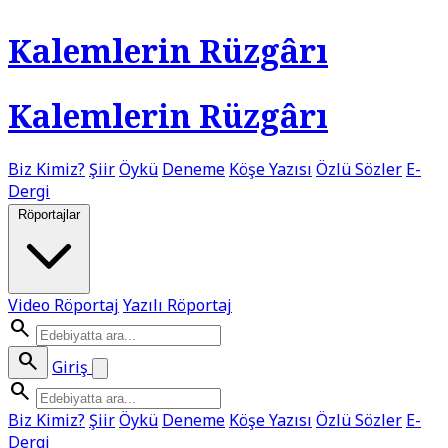
Kalemlerin Rüzgârı
Kalemlerin Rüzgârı
Biz Kimiz?
Şiir
Öykü
Deneme
Köşe Yazısı
Özlü Sözler
E-
Dergi
Röportajlar
Video Röportaj
Yazılı Röportaj
search
search
Giriş
search
Biz Kimiz?
Şiir
Öykü
Deneme
Köşe Yazısı
Özlü Sözler
E-
Dergi