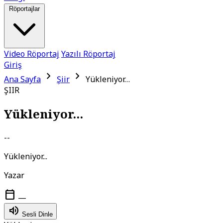
Röportajlar
Video Röportaj
Yazılı Röportaj
Giriş
chevron_right
chevron_right
Ana Sayfa
Şiir
Yükleniyor…
ŞIIR
Yükleniyor...
--
Yükleniyor...
Yazar
calendar_today
—
volume_up
Sesli Dinle