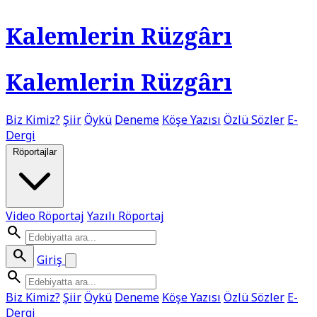
Kalemlerin Rüzgârı
Kalemlerin Rüzgârı
Biz Kimiz?
Şiir
Öykü
Deneme
Köşe Yazısı
Özlü Sözler
E-
Dergi
Röportajlar
Video Röportaj
Yazılı Röportaj
search
search
Giriş
search
Biz Kimiz?
Şiir
Öykü
Deneme
Köşe Yazısı
Özlü Sözler
E-
Dergi