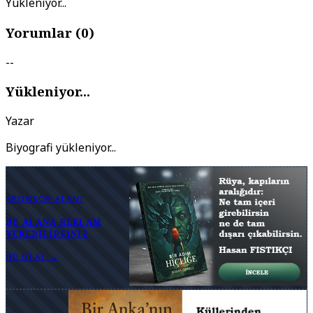
Yükleniyor...
Yorumlar (
0
)
--
Yükleniyor...
Yazar
Biyografi yükleniyor...
SPONSOR ALANI
BU ALANA REKLAM
VEREBILIRSINIZ
BILGI AL →