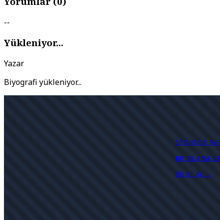
Yorumlar (
0
)
--
Yükleniyor...
Yazar
Biyografi yükleniyor...
SPONSOR AL
BU ALANA R
BILGI AL →