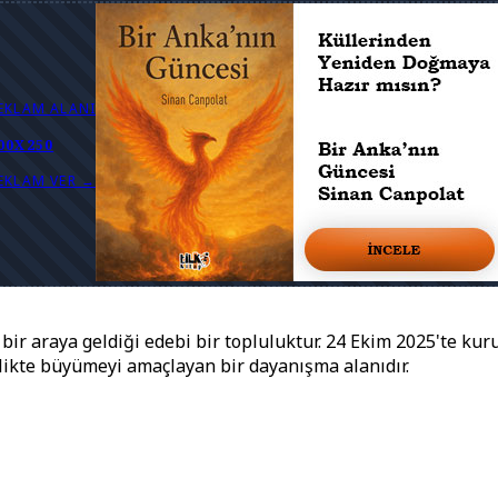
EKLAM ALANI
00X250
EKLAM VER →
ir araya geldiği edebi bir topluluktur. 24 Ekim 2025'te kuru
rlikte büyümeyi amaçlayan bir dayanışma alanıdır.