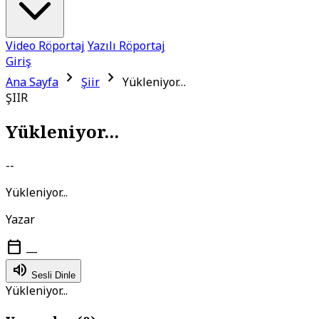
Video Röportaj
Yazılı Röportaj
Giriş
chevron_right
chevron_right
Ana Sayfa
Şiir
Yükleniyor…
ŞIIR
Yükleniyor...
--
Yükleniyor...
Yazar
calendar_today
—
volume_up
Sesli Dinle
Yükleniyor...