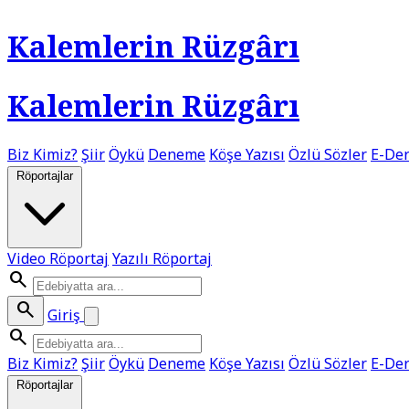
Kalemlerin Rüzgârı
Kalemlerin Rüzgârı
Biz Kimiz?
Şiir
Öykü
Deneme
Köşe Yazısı
Özlü Sözler
E-Der
Röportajlar
Video Röportaj
Yazılı Röportaj
search
search
Giriş
search
Biz Kimiz?
Şiir
Öykü
Deneme
Köşe Yazısı
Özlü Sözler
E-Der
Röportajlar