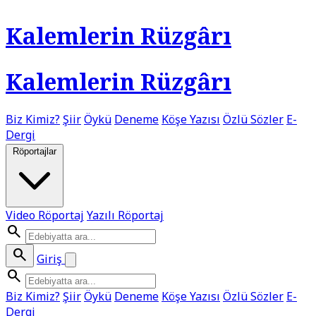
Kalemlerin Rüzgârı
Kalemlerin Rüzgârı
Biz Kimiz?
Şiir
Öykü
Deneme
Köşe Yazısı
Özlü Sözler
E-
Dergi
Röportajlar
Video Röportaj
Yazılı Röportaj
search
search
Giriş
search
Biz Kimiz?
Şiir
Öykü
Deneme
Köşe Yazısı
Özlü Sözler
E-
Dergi