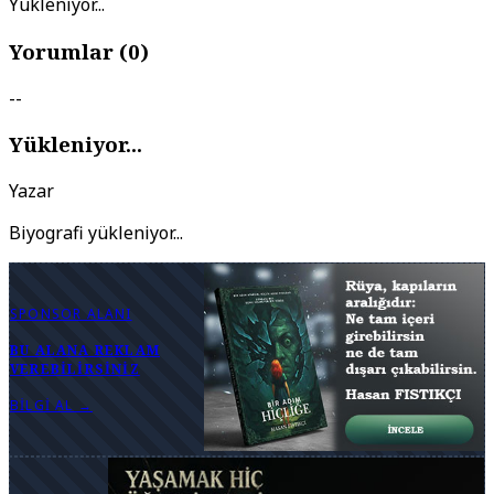
Yükleniyor...
Yorumlar (
0
)
--
Yükleniyor...
Yazar
Biyografi yükleniyor...
SPONSOR ALANI
BU ALANA REKLAM
VEREBILIRSINIZ
BILGI AL →