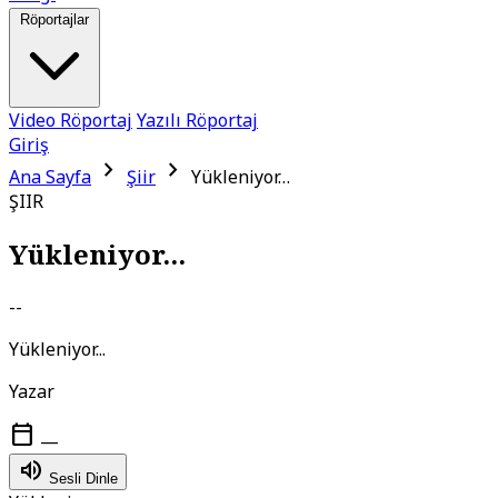
Röportajlar
Video Röportaj
Yazılı Röportaj
Giriş
chevron_right
chevron_right
Ana Sayfa
Şiir
Yükleniyor…
ŞIIR
Yükleniyor...
--
Yükleniyor...
Yazar
calendar_today
—
volume_up
Sesli Dinle