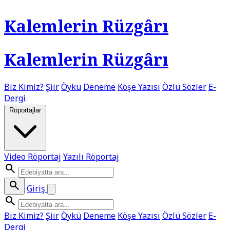
Kalemlerin Rüzgârı
Kalemlerin Rüzgârı
Biz Kimiz?
Şiir
Öykü
Deneme
Köşe Yazısı
Özlü Sözler
E-
Dergi
Röportajlar
Video Röportaj
Yazılı Röportaj
search
search
Giriş
search
Biz Kimiz?
Şiir
Öykü
Deneme
Köşe Yazısı
Özlü Sözler
E-
Dergi