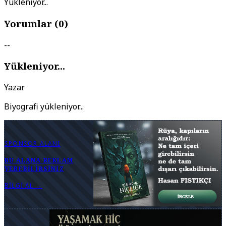
Yükleniyor...
Yorumlar (
0
)
--
Yükleniyor...
Yazar
Biyografi yükleniyor...
SPONSOR ALANI
BU ALANA REKLAM
VEREBILIRSINIZ
BILGI AL →