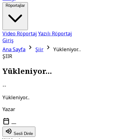
Röportajlar
Video Röportaj
Yazılı Röportaj
Giriş
chevron_right
chevron_right
Ana Sayfa
Şiir
Yükleniyor…
ŞIIR
Yükleniyor...
--
Yükleniyor...
Yazar
calendar_today
—
volume_up
Sesli Dinle