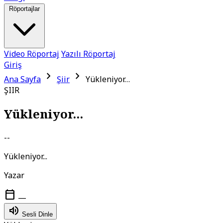
Röportajlar
Video Röportaj
Yazılı Röportaj
Giriş
chevron_right
chevron_right
Ana Sayfa
Şiir
Yükleniyor…
ŞIIR
Yükleniyor...
--
Yükleniyor...
Yazar
calendar_today
—
volume_up
Sesli Dinle