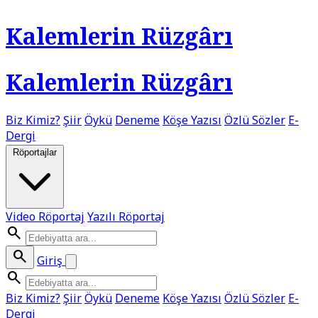
Kalemlerin Rüzgârı
Kalemlerin Rüzgârı
Biz Kimiz?
Şiir
Öykü
Deneme
Köşe Yazısı
Özlü Sözler
E-
Dergi
Röportajlar
Video Röportaj
Yazılı Röportaj
search
search
Giriş
search
Biz Kimiz?
Şiir
Öykü
Deneme
Köşe Yazısı
Özlü Sözler
E-
Dergi