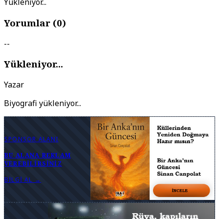
Yükleniyor...
Yorumlar (
0
)
--
Yükleniyor...
Yazar
Biyografi yükleniyor...
SPONSOR ALANI
BU ALANA REKLAM
VEREBILIRSINIZ
BILGI AL →