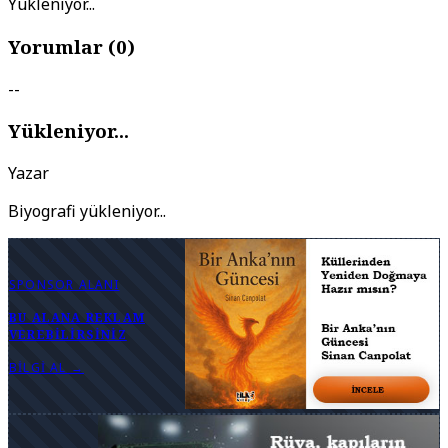
Yükleniyor...
Yorumlar (
0
)
--
Yükleniyor...
Yazar
Biyografi yükleniyor...
SPONSOR ALANI
BU ALANA REKLAM
VEREBILIRSINIZ
BILGI AL →