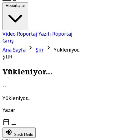
Röportajlar
Video Röportaj
Yazılı Röportaj
Giriş
chevron_right
chevron_right
Ana Sayfa
Şiir
Yükleniyor…
ŞIIR
Yükleniyor...
--
Yükleniyor...
Yazar
calendar_today
—
volume_up
Sesli Dinle