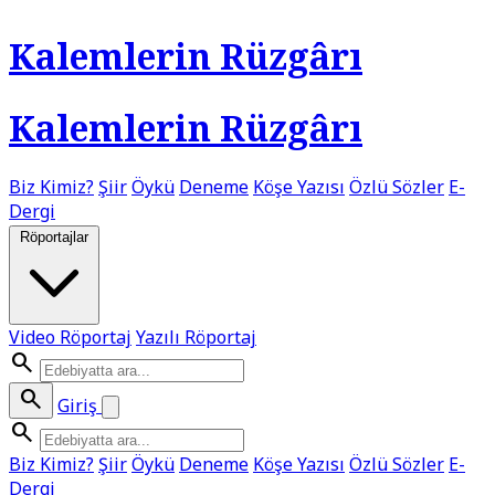
Kalemlerin Rüzgârı
Kalemlerin Rüzgârı
Biz Kimiz?
Şiir
Öykü
Deneme
Köşe Yazısı
Özlü Sözler
E-
Dergi
Röportajlar
Video Röportaj
Yazılı Röportaj
search
search
Giriş
search
Biz Kimiz?
Şiir
Öykü
Deneme
Köşe Yazısı
Özlü Sözler
E-
Dergi