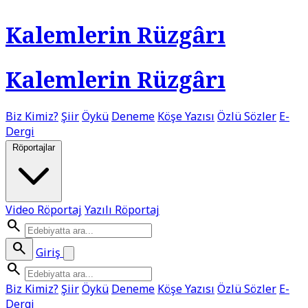
Kalemlerin Rüzgârı
Kalemlerin Rüzgârı
Biz Kimiz?
Şiir
Öykü
Deneme
Köşe Yazısı
Özlü Sözler
E-
Dergi
Röportajlar
Video Röportaj
Yazılı Röportaj
search
search
Giriş
search
Biz Kimiz?
Şiir
Öykü
Deneme
Köşe Yazısı
Özlü Sözler
E-
Dergi