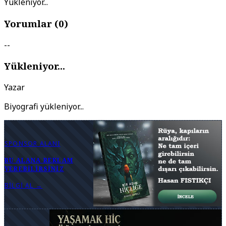
Yükleniyor...
Yorumlar (
0
)
--
Yükleniyor...
Yazar
Biyografi yükleniyor...
SPONSOR ALANI
BU ALANA REKLAM
VEREBILIRSINIZ
BILGI AL →