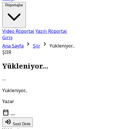
Röportajlar
Video Röportaj
Yazılı Röportaj
Giriş
chevron_right
chevron_right
Ana Sayfa
Şiir
Yükleniyor…
ŞIIR
Yükleniyor...
--
Yükleniyor...
Yazar
calendar_today
—
volume_up
Sesli Dinle