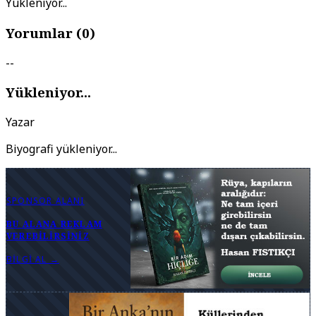
Yükleniyor...
Yorumlar (
0
)
--
Yükleniyor...
Yazar
Biyografi yükleniyor...
SPONSOR ALANI
BU ALANA REKLAM
VEREBILIRSINIZ
BILGI AL →