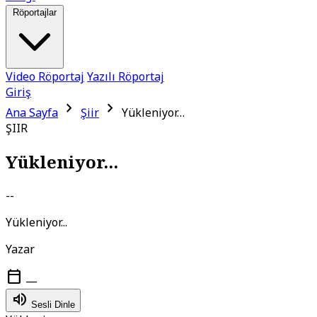
Röportajlar
Video Röportaj
Yazılı Röportaj
Giriş
chevron_right
chevron_right
Ana Sayfa
Şiir
Yükleniyor…
ŞIIR
Yükleniyor...
--
Yükleniyor...
Yazar
calendar_today
—
volume_up
Sesli Dinle