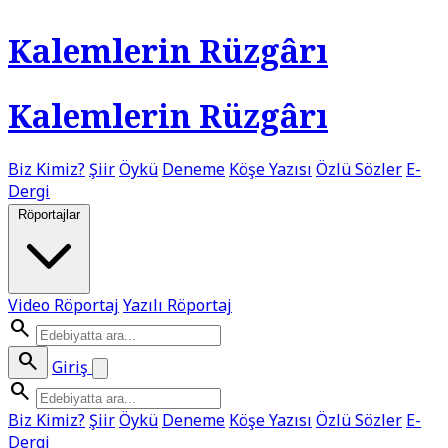
Kalemlerin Rüzgârı
Kalemlerin Rüzgârı
Biz Kimiz?
Şiir
Öykü
Deneme
Köşe Yazısı
Özlü Sözler
E-
Dergi
Röportajlar
Video Röportaj
Yazılı Röportaj
search
search
Giriş
search
Biz Kimiz?
Şiir
Öykü
Deneme
Köşe Yazısı
Özlü Sözler
E-
Dergi