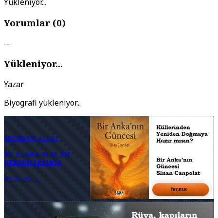
Yükleniyor...
Yorumlar (
0
)
--
Yükleniyor...
Yazar
Biyografi yükleniyor...
SPONSOR ALANI
BU ALANA REKLAM
VEREBILIRSINIZ
BILGI AL →