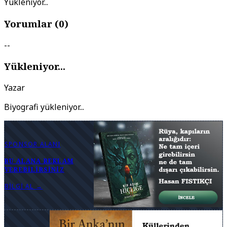
Yükleniyor...
Yorumlar (
0
)
--
Yükleniyor...
Yazar
Biyografi yükleniyor...
SPONSOR ALANI
BU ALANA REKLAM
VEREBILIRSINIZ
BILGI AL →