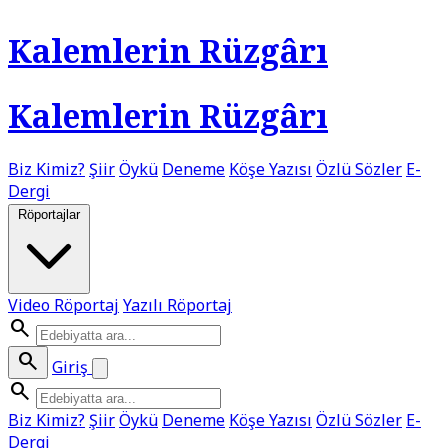
Kalemlerin Rüzgârı
Kalemlerin Rüzgârı
Biz Kimiz?
Şiir
Öykü
Deneme
Köşe Yazısı
Özlü Sözler
E-
Dergi
Röportajlar
Video Röportaj
Yazılı Röportaj
search
search
Giriş
search
Biz Kimiz?
Şiir
Öykü
Deneme
Köşe Yazısı
Özlü Sözler
E-
Dergi