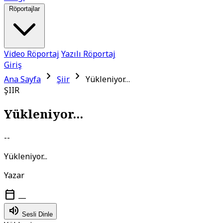
Röportajlar
Video Röportaj
Yazılı Röportaj
Giriş
chevron_right
chevron_right
Ana Sayfa
Şiir
Yükleniyor…
ŞIIR
Yükleniyor...
--
Yükleniyor...
Yazar
calendar_today
—
volume_up
Sesli Dinle