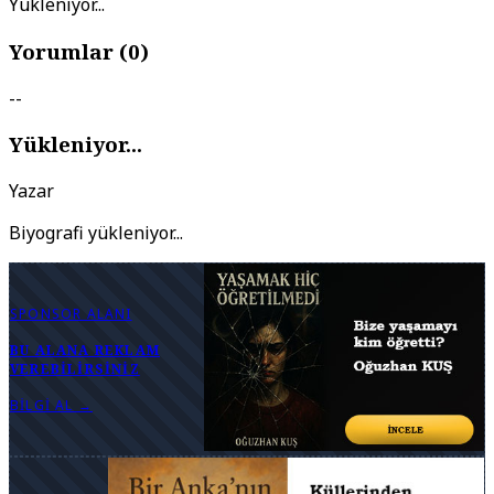
Yükleniyor...
Yorumlar (
0
)
--
Yükleniyor...
Yazar
Biyografi yükleniyor...
SPONSOR ALANI
BU ALANA REKLAM
VEREBILIRSINIZ
BILGI AL →