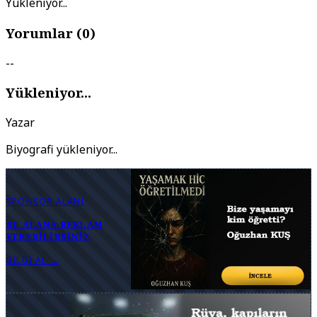
Yükleniyor...
Yorumlar (
0
)
--
Yükleniyor...
Yazar
Biyografi yükleniyor...
SPONSOR ALANI
BU ALANA REKLAM
VEREBILIRSINIZ
BILGI AL →