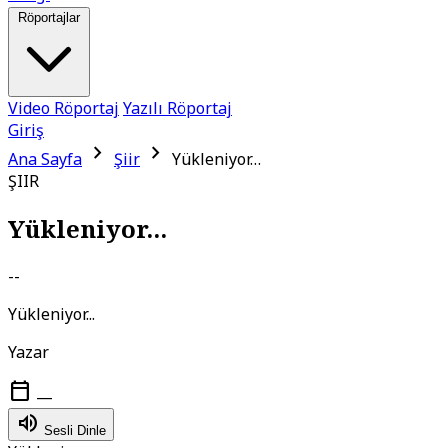
Röportajlar
Video Röportaj
Yazılı Röportaj
Giriş
chevron_right
chevron_right
Ana Sayfa
Şiir
Yükleniyor…
ŞIIR
Yükleniyor...
--
Yükleniyor...
Yazar
calendar_today
—
volume_up
Sesli Dinle