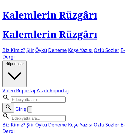
Kalemlerin Rüzgârı
Kalemlerin Rüzgârı
Biz Kimiz?
Şiir
Öykü
Deneme
Köşe Yazısı
Özlü Sözler
E-
Dergi
Röportajlar
Video Röportaj
Yazılı Röportaj
search
search
Giriş
search
Biz Kimiz?
Şiir
Öykü
Deneme
Köşe Yazısı
Özlü Sözler
E-
Dergi