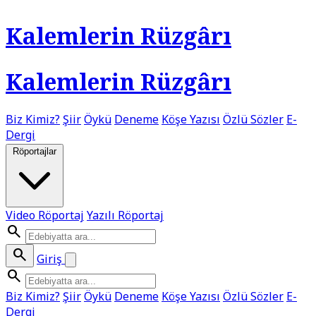
Kalemlerin Rüzgârı
Kalemlerin Rüzgârı
Biz Kimiz?
Şiir
Öykü
Deneme
Köşe Yazısı
Özlü Sözler
E-
Dergi
Röportajlar
Video Röportaj
Yazılı Röportaj
search
search
Giriş
search
Biz Kimiz?
Şiir
Öykü
Deneme
Köşe Yazısı
Özlü Sözler
E-
Dergi