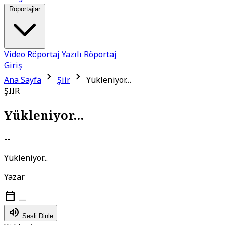
Röportajlar
Video Röportaj
Yazılı Röportaj
Giriş
chevron_right
chevron_right
Ana Sayfa
Şiir
Yükleniyor…
ŞIIR
Yükleniyor...
--
Yükleniyor...
Yazar
calendar_today
—
volume_up
Sesli Dinle