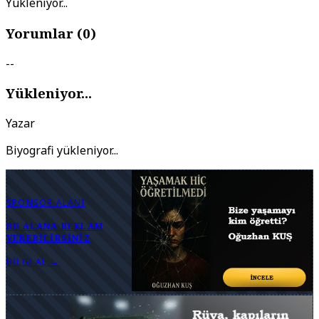
Yükleniyor...
Yorumlar (
0
)
--
Yükleniyor...
Yazar
Biyografi yükleniyor...
SPONSOR ALANI
BU ALANA REKLAM
VEREBILIRSINIZ
BILGI AL →