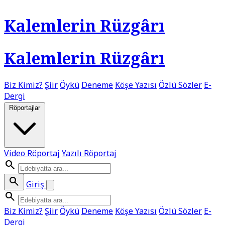
Kalemlerin Rüzgârı
Kalemlerin Rüzgârı
Biz Kimiz?
Şiir
Öykü
Deneme
Köşe Yazısı
Özlü Sözler
E-
Dergi
Röportajlar
Video Röportaj
Yazılı Röportaj
search
search
Giriş
search
Biz Kimiz?
Şiir
Öykü
Deneme
Köşe Yazısı
Özlü Sözler
E-
Dergi