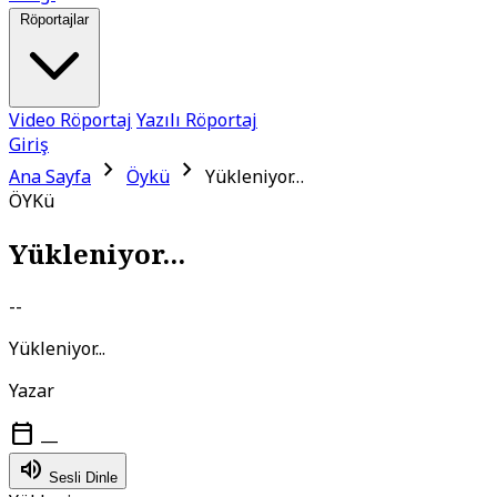
Röportajlar
Video Röportaj
Yazılı Röportaj
Giriş
chevron_right
chevron_right
Ana Sayfa
Öykü
Yükleniyor…
ÖYKü
Yükleniyor...
--
Yükleniyor...
Yazar
calendar_today
—
volume_up
Sesli Dinle