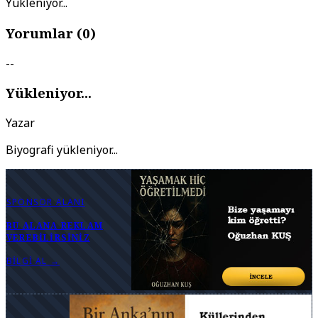
Yükleniyor...
Yorumlar (
0
)
--
Yükleniyor...
Yazar
Biyografi yükleniyor...
SPONSOR ALANI
BU ALANA REKLAM
VEREBILIRSINIZ
BILGI AL →