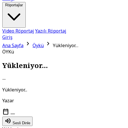
Röportajlar
Video Röportaj
Yazılı Röportaj
Giriş
chevron_right
chevron_right
Ana Sayfa
Öykü
Yükleniyor…
ÖYKü
Yükleniyor...
--
Yükleniyor...
Yazar
calendar_today
—
volume_up
Sesli Dinle