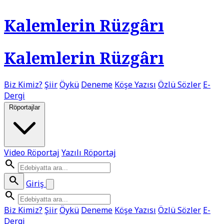
Kalemlerin Rüzgârı
Kalemlerin Rüzgârı
Biz Kimiz?
Şiir
Öykü
Deneme
Köşe Yazısı
Özlü Sözler
E-
Dergi
Röportajlar
Video Röportaj
Yazılı Röportaj
search
search
Giriş
search
Biz Kimiz?
Şiir
Öykü
Deneme
Köşe Yazısı
Özlü Sözler
E-
Dergi