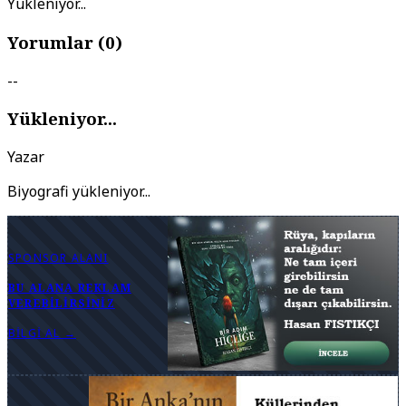
Yükleniyor...
Yorumlar (
0
)
--
Yükleniyor...
Yazar
Biyografi yükleniyor...
SPONSOR ALANI
BU ALANA REKLAM
VEREBILIRSINIZ
BILGI AL →