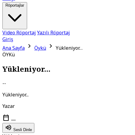
Röportajlar
Video Röportaj
Yazılı Röportaj
Giriş
chevron_right
chevron_right
Ana Sayfa
Öykü
Yükleniyor…
ÖYKü
Yükleniyor...
--
Yükleniyor...
Yazar
calendar_today
—
volume_up
Sesli Dinle