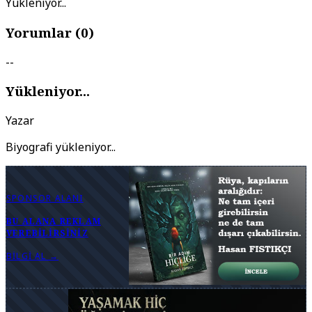
Yükleniyor...
Yorumlar (
0
)
--
Yükleniyor...
Yazar
Biyografi yükleniyor...
SPONSOR ALANI
BU ALANA REKLAM
VEREBILIRSINIZ
BILGI AL →