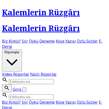
Kalemlerin Rüzgârı
Kalemlerin Rüzgârı
Biz Kimiz?
Şiir
Öykü
Deneme
Köşe Yazısı
Özlü Sözler
E-
Dergi
Röportajlar
Video Röportaj
Yazılı Röportaj
search
search
Giriş
search
Biz Kimiz?
Şiir
Öykü
Deneme
Köşe Yazısı
Özlü Sözler
E-
Dergi