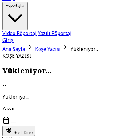
Röportajlar
Video Röportaj
Yazılı Röportaj
Giriş
chevron_right
chevron_right
Ana Sayfa
Köşe Yazısı
Yükleniyor…
KÖŞE YAZISI
Yükleniyor...
--
Yükleniyor...
Yazar
calendar_today
—
volume_up
Sesli Dinle