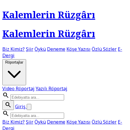
Kalemlerin Rüzgârı
Kalemlerin Rüzgârı
Biz Kimiz?
Şiir
Öykü
Deneme
Köşe Yazısı
Özlü Sözler
E-
Dergi
Röportajlar
Video Röportaj
Yazılı Röportaj
search
search
Giriş
search
Biz Kimiz?
Şiir
Öykü
Deneme
Köşe Yazısı
Özlü Sözler
E-
Dergi