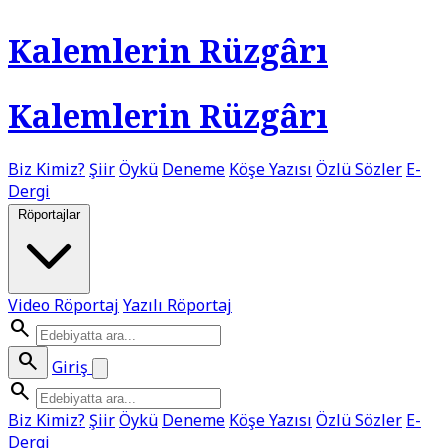
Kalemlerin Rüzgârı
Kalemlerin Rüzgârı
Biz Kimiz?
Şiir
Öykü
Deneme
Köşe Yazısı
Özlü Sözler
E-
Dergi
Röportajlar
Video Röportaj
Yazılı Röportaj
search
search
Giriş
search
Biz Kimiz?
Şiir
Öykü
Deneme
Köşe Yazısı
Özlü Sözler
E-
Dergi