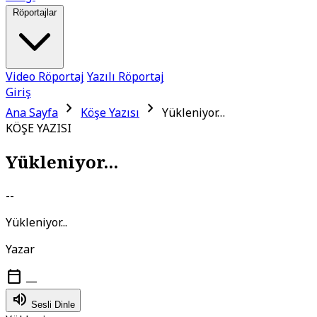
Röportajlar
Video Röportaj
Yazılı Röportaj
Giriş
chevron_right
chevron_right
Ana Sayfa
Köşe Yazısı
Yükleniyor…
KÖŞE YAZISI
Yükleniyor...
--
Yükleniyor...
Yazar
calendar_today
—
volume_up
Sesli Dinle