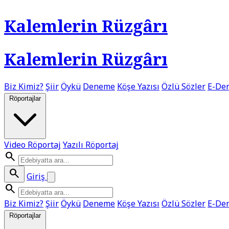
Kalemlerin Rüzgârı
Kalemlerin Rüzgârı
Biz Kimiz?
Şiir
Öykü
Deneme
Köşe Yazısı
Özlü Sözler
E-Der
Röportajlar
Video Röportaj
Yazılı Röportaj
search
search
Giriş
search
Biz Kimiz?
Şiir
Öykü
Deneme
Köşe Yazısı
Özlü Sözler
E-Der
Röportajlar