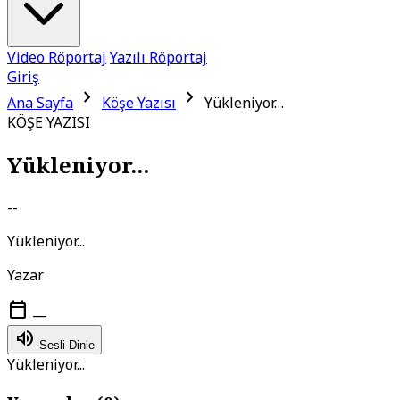
Video Röportaj
Yazılı Röportaj
Giriş
chevron_right
chevron_right
Ana Sayfa
Köşe Yazısı
Yükleniyor…
KÖŞE YAZISI
Yükleniyor...
--
Yükleniyor...
Yazar
calendar_today
—
volume_up
Sesli Dinle
Yükleniyor...