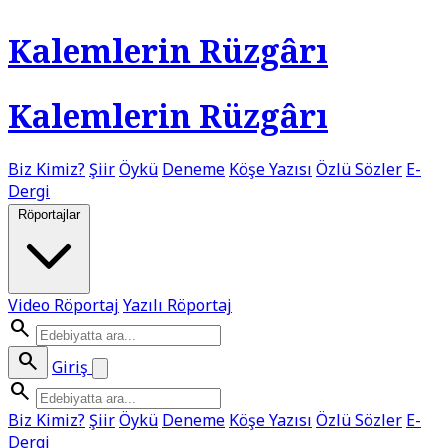
Kalemlerin Rüzgârı
Kalemlerin Rüzgârı
Biz Kimiz?
Şiir
Öykü
Deneme
Köşe Yazısı
Özlü Sözler
E-
Dergi
Röportajlar
Video Röportaj
Yazılı Röportaj
search
search
Giriş
search
Biz Kimiz?
Şiir
Öykü
Deneme
Köşe Yazısı
Özlü Sözler
E-
Dergi