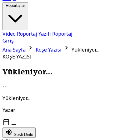
Röportajlar
Video Röportaj
Yazılı Röportaj
Giriş
chevron_right
chevron_right
Ana Sayfa
Köşe Yazısı
Yükleniyor…
KÖŞE YAZISI
Yükleniyor...
--
Yükleniyor...
Yazar
calendar_today
—
volume_up
Sesli Dinle