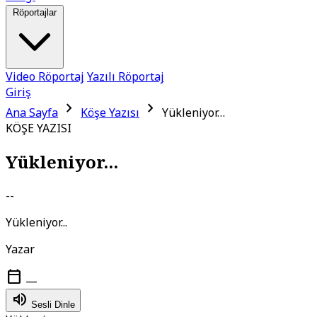
Röportajlar
Video Röportaj
Yazılı Röportaj
Giriş
chevron_right
chevron_right
Ana Sayfa
Köşe Yazısı
Yükleniyor…
KÖŞE YAZISI
Yükleniyor...
--
Yükleniyor...
Yazar
calendar_today
—
volume_up
Sesli Dinle