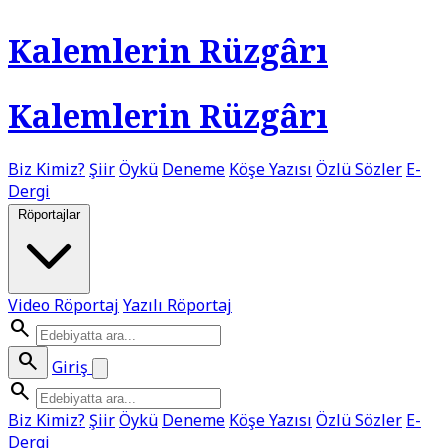
Kalemlerin Rüzgârı
Kalemlerin Rüzgârı
Biz Kimiz?
Şiir
Öykü
Deneme
Köşe Yazısı
Özlü Sözler
E-
Dergi
Röportajlar
Video Röportaj
Yazılı Röportaj
search
search
Giriş
search
Biz Kimiz?
Şiir
Öykü
Deneme
Köşe Yazısı
Özlü Sözler
E-
Dergi