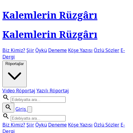
Kalemlerin Rüzgârı
Kalemlerin Rüzgârı
Biz Kimiz?
Şiir
Öykü
Deneme
Köşe Yazısı
Özlü Sözler
E-
Dergi
Röportajlar
Video Röportaj
Yazılı Röportaj
search
search
Giriş
search
Biz Kimiz?
Şiir
Öykü
Deneme
Köşe Yazısı
Özlü Sözler
E-
Dergi