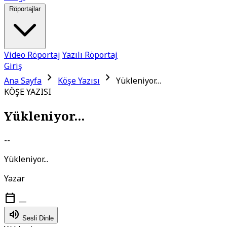
Röportajlar
Video Röportaj
Yazılı Röportaj
Giriş
chevron_right
chevron_right
Ana Sayfa
Köşe Yazısı
Yükleniyor…
KÖŞE YAZISI
Yükleniyor...
--
Yükleniyor...
Yazar
calendar_today
—
volume_up
Sesli Dinle