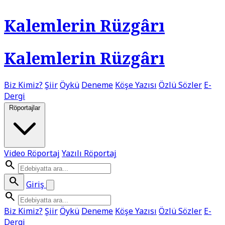
Kalemlerin Rüzgârı
Kalemlerin Rüzgârı
Biz Kimiz?
Şiir
Öykü
Deneme
Köşe Yazısı
Özlü Sözler
E-
Dergi
Röportajlar
Video Röportaj
Yazılı Röportaj
search
search
Giriş
search
Biz Kimiz?
Şiir
Öykü
Deneme
Köşe Yazısı
Özlü Sözler
E-
Dergi