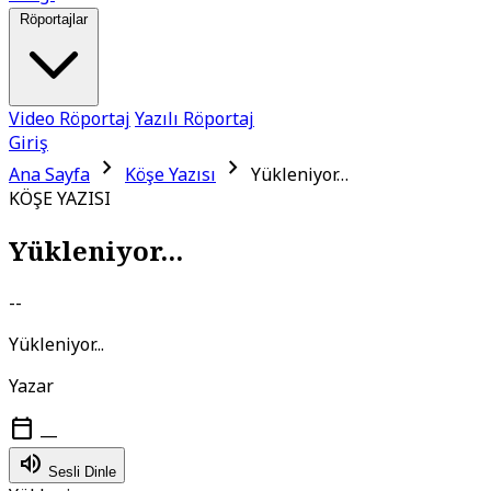
Röportajlar
Video Röportaj
Yazılı Röportaj
Giriş
chevron_right
chevron_right
Ana Sayfa
Köşe Yazısı
Yükleniyor…
KÖŞE YAZISI
Yükleniyor...
--
Yükleniyor...
Yazar
calendar_today
—
volume_up
Sesli Dinle