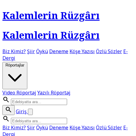
Kalemlerin Rüzgârı
Kalemlerin Rüzgârı
Biz Kimiz?
Şiir
Öykü
Deneme
Köşe Yazısı
Özlü Sözler
E-
Dergi
Röportajlar
Video Röportaj
Yazılı Röportaj
search
search
Giriş
search
Biz Kimiz?
Şiir
Öykü
Deneme
Köşe Yazısı
Özlü Sözler
E-
Dergi