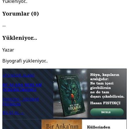
Yükleniyor...
Yorumlar (
0
)
--
Yükleniyor...
Yazar
Biyografi yükleniyor...
SPONSOR ALANI
BU ALANA REKLAM
VEREBILIRSINIZ
300X250 · SIDEBAR
PREMIUM
BILGI AL →