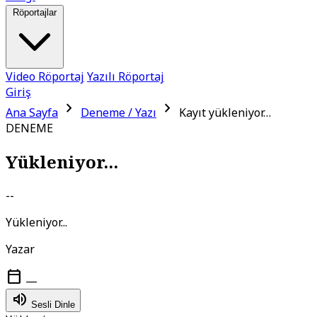
Röportajlar
Video Röportaj
Yazılı Röportaj
Giriş
chevron_right
chevron_right
Ana Sayfa
Deneme / Yazı
Kayıt yükleniyor…
DENEME
Yükleniyor...
--
Yükleniyor...
Yazar
calendar_today
—
volume_up
Sesli Dinle