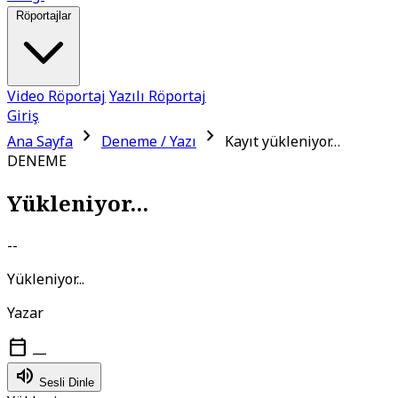
Röportajlar
Video Röportaj
Yazılı Röportaj
Giriş
chevron_right
chevron_right
Ana Sayfa
Deneme / Yazı
Kayıt yükleniyor…
DENEME
Yükleniyor...
--
Yükleniyor...
Yazar
calendar_today
—
volume_up
Sesli Dinle