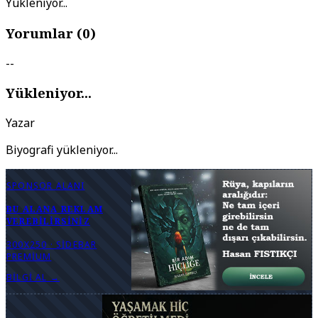
Yükleniyor...
Yorumlar (
0
)
--
Yükleniyor...
Yazar
Biyografi yükleniyor...
SPONSOR ALANI
BU ALANA REKLAM
VEREBILIRSINIZ
300X250 · SIDEBAR
PREMIUM
BILGI AL →