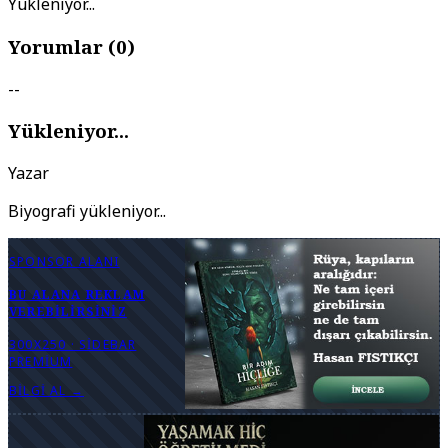
Yükleniyor...
Yorumlar (
0
)
--
Yükleniyor...
Yazar
Biyografi yükleniyor...
SPONSOR ALANI
BU ALANA REKLAM
VEREBILIRSINIZ
300X250 · SIDEBAR
PREMIUM
BILGI AL →