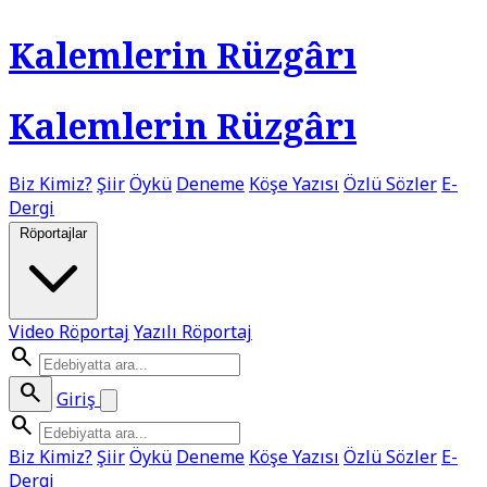
Kalemlerin Rüzgârı
Kalemlerin Rüzgârı
Biz Kimiz?
Şiir
Öykü
Deneme
Köşe Yazısı
Özlü Sözler
E-
Dergi
Röportajlar
Video Röportaj
Yazılı Röportaj
search
search
Giriş
search
Biz Kimiz?
Şiir
Öykü
Deneme
Köşe Yazısı
Özlü Sözler
E-
Dergi