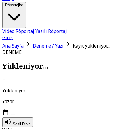
Röportajlar
Video Röportaj
Yazılı Röportaj
Giriş
chevron_right
chevron_right
Ana Sayfa
Deneme / Yazı
Kayıt yükleniyor…
DENEME
Yükleniyor...
--
Yükleniyor...
Yazar
calendar_today
—
volume_up
Sesli Dinle