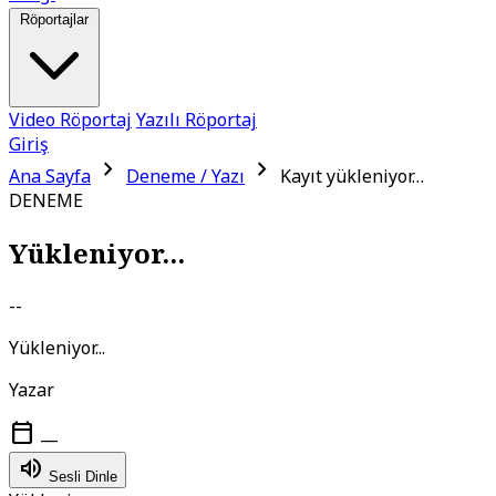
Röportajlar
Video Röportaj
Yazılı Röportaj
Giriş
chevron_right
chevron_right
Ana Sayfa
Deneme / Yazı
Kayıt yükleniyor…
DENEME
Yükleniyor...
--
Yükleniyor...
Yazar
calendar_today
—
volume_up
Sesli Dinle