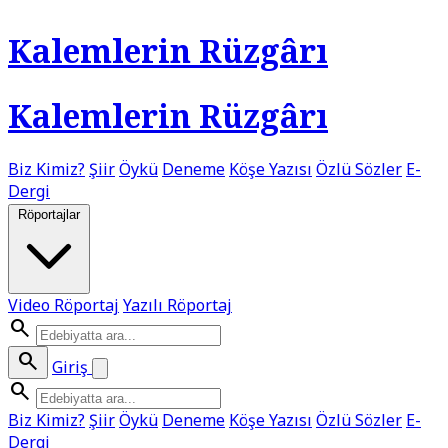
Kalemlerin Rüzgârı
Kalemlerin Rüzgârı
Biz Kimiz?
Şiir
Öykü
Deneme
Köşe Yazısı
Özlü Sözler
E-
Dergi
Röportajlar
Video Röportaj
Yazılı Röportaj
search
search
Giriş
search
Biz Kimiz?
Şiir
Öykü
Deneme
Köşe Yazısı
Özlü Sözler
E-
Dergi