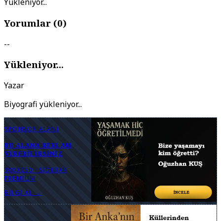
Yükleniyor...
Yorumlar (
0
)
--
Yükleniyor...
Yazar
Biyografi yükleniyor...
SPONSOR ALANI
BU ALANA REKLAM
VEREBILIRSINIZ
300X250 · SIDEBAR
PREMIUM
BILGI AL →