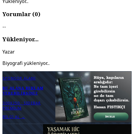
Yükleniyor...
Yorumlar (
0
)
--
Yükleniyor...
Yazar
Biyografi yükleniyor...
SPONSOR ALANI
BU ALANA REKLAM
VEREBILIRSINIZ
300X250 · SIDEBAR
PREMIUM
BILGI AL →