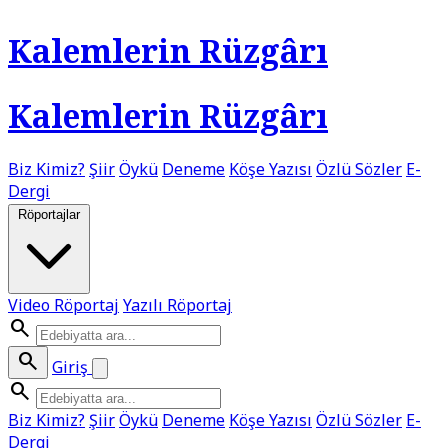
Kalemlerin Rüzgârı
Kalemlerin Rüzgârı
Biz Kimiz?
Şiir
Öykü
Deneme
Köşe Yazısı
Özlü Sözler
E-
Dergi
Röportajlar
Video Röportaj
Yazılı Röportaj
search
search
Giriş
search
Biz Kimiz?
Şiir
Öykü
Deneme
Köşe Yazısı
Özlü Sözler
E-
Dergi