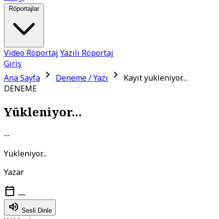
Röportajlar
Video Röportaj
Yazılı Röportaj
Giriş
chevron_right
chevron_right
Ana Sayfa
Deneme / Yazı
Kayıt yükleniyor…
DENEME
Yükleniyor...
--
Yükleniyor...
Yazar
calendar_today
—
volume_up
Sesli Dinle