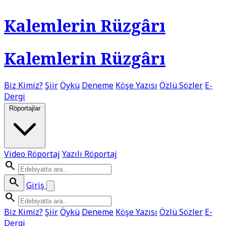
Kalemlerin Rüzgârı
Kalemlerin Rüzgârı
Biz Kimiz?
Şiir
Öykü
Deneme
Köşe Yazısı
Özlü Sözler
E-
Dergi
Röportajlar
Video Röportaj
Yazılı Röportaj
search
search
Giriş
search
Biz Kimiz?
Şiir
Öykü
Deneme
Köşe Yazısı
Özlü Sözler
E-
Dergi