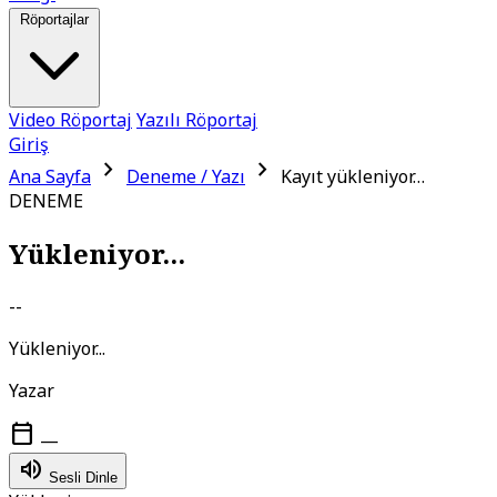
Röportajlar
Video Röportaj
Yazılı Röportaj
Giriş
chevron_right
chevron_right
Ana Sayfa
Deneme / Yazı
Kayıt yükleniyor…
DENEME
Yükleniyor...
--
Yükleniyor...
Yazar
calendar_today
—
volume_up
Sesli Dinle