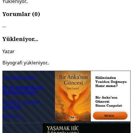
Yükleniyor...
Yorumlar (
0
)
--
Yükleniyor...
Yazar
Biyografi yükleniyor...
SPONSOR ALANI
BU ALANA REKLAM
VEREBILIRSINIZ
300X250 · SIDEBAR
PREMIUM
BILGI AL →