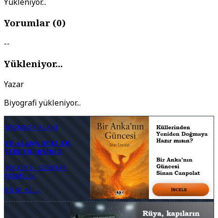
Yükleniyor...
Yorumlar (
0
)
--
Yükleniyor...
Yazar
Biyografi yükleniyor...
SPONSOR ALANI
BU ALANA REKLAM
VEREBILIRSINIZ
300X250 · SIDEBAR
PREMIUM
BILGI AL →