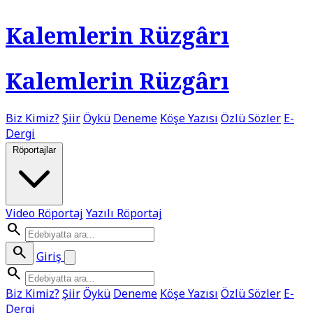
Kalemlerin Rüzgârı
Kalemlerin Rüzgârı
Biz Kimiz?
Şiir
Öykü
Deneme
Köşe Yazısı
Özlü Sözler
E-
Dergi
Röportajlar
Video Röportaj
Yazılı Röportaj
search
search
Giriş
search
Biz Kimiz?
Şiir
Öykü
Deneme
Köşe Yazısı
Özlü Sözler
E-
Dergi