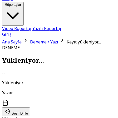
Röportajlar
Video Röportaj
Yazılı Röportaj
Giriş
chevron_right
chevron_right
Ana Sayfa
Deneme / Yazı
Kayıt yükleniyor…
DENEME
Yükleniyor...
--
Yükleniyor...
Yazar
calendar_today
—
volume_up
Sesli Dinle