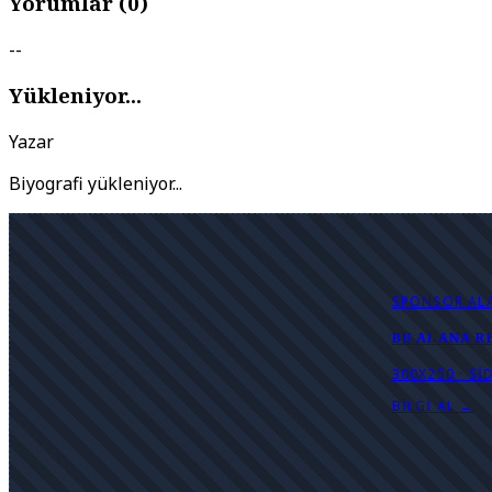
Yorumlar (
0
)
--
Yükleniyor...
Yazar
Biyografi yükleniyor...
SPONSOR AL
BU ALANA R
300X250 · S
BILGI AL →