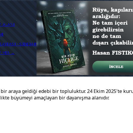
M ALANI
50
SAYFASI · SIDEBAR
M VER →
ir araya geldiği edebi bir topluluktur. 24 Ekim 2025'te kuru
rlikte büyümeyi amaçlayan bir dayanışma alanıdır.