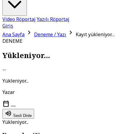
Video Röportaj
Yazılı Röportaj
Giriş
chevron_right
chevron_right
Ana Sayfa
Deneme / Yazı
Kayıt yükleniyor…
DENEME
Yükleniyor...
--
Yükleniyor...
Yazar
calendar_today
—
volume_up
Sesli Dinle
Yükleniyor...