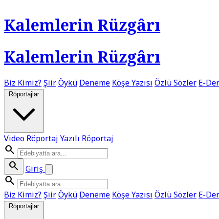
Kalemlerin Rüzgârı
Kalemlerin Rüzgârı
Biz Kimiz?
Şiir
Öykü
Deneme
Köşe Yazısı
Özlü Sözler
E-Der
Röportajlar
Video Röportaj
Yazılı Röportaj
search
search
Giriş
search
Biz Kimiz?
Şiir
Öykü
Deneme
Köşe Yazısı
Özlü Sözler
E-Der
Röportajlar